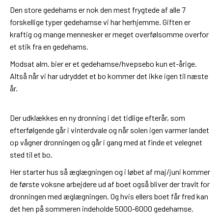
Den store gedehams er nok den mest frygtede af alle 7
forskellige typer gedehamse vi har herhjemme. Giften er
kraftig og mange mennesker er meget overfølsomme overfor
et stik fra en gedehams.
Modsat alm. bier er et gedehamse/hvepsebo kun et-årige.
Altså når vi har udryddet et bo kommer det ikke igen til næste
år.
Der udklækkes en ny dronning i det tidlige efterår, som
efterfølgende går i vinterdvale og når solen igen varmer landet
op vågner dronningen og går i gang med at finde et velegnet
sted til et bo.
Her starter hus så æglægningen og i løbet af maj/juni kommer
de første voksne arbejdere ud af boet også bliver der travlt for
dronningen med æglægningen. Og hvis ellers boet får fred kan
det hen på sommeren indeholde 5000-6000 gedehamse.