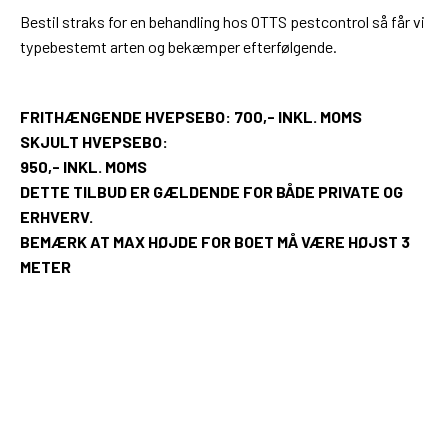
Bestil straks for en behandling hos OTTS pestcontrol så får vi
typebestemt arten og bekæmper efterfølgende.
FRITHÆNGENDE HVEPSEBO: 700,- INKL. MOMS
SKJULT HVEPSEBO:
950,- INKL. MOMS
DETTE TILBUD ER GÆLDENDE FOR BÅDE PRIVATE OG
ERHVERV.
BEMÆRK AT MAX HØJDE FOR BOET MÅ VÆRE HØJST 3
METER
Jeg har mere end 30 års brancheerfaring og derfor
får I en professionel behandling, hvor viden,
bekæmpelse og god kundeservice kommer i