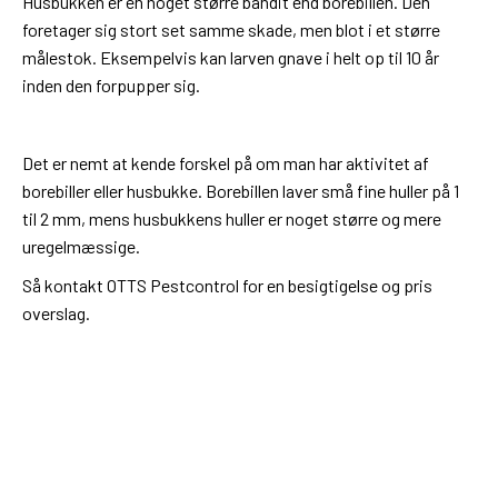
Husbukken er en noget større bandit end borebillen. Den
foretager sig stort set samme skade, men blot i et større
målestok. Eksempelvis kan larven gnave i helt op til 10 år
inden den forpupper sig.
Det er nemt at kende forskel på om man har aktivitet af
borebiller eller husbukke. Borebillen laver små fine huller på 1
til 2 mm, mens husbukkens huller er noget større og mere
uregelmæssige.
Så kontakt OTTS Pestcontrol for en besigtigelse og pris
overslag.
Jeg har mere end 30 års brancheerfaring og derfor
får I en professionel behandling, hvor viden,
bekæmpelse og god kundeservice kommer i