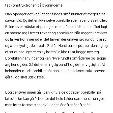
tagkonstruktionen på bygningerne.
Man opdager det ved, at der findes små bunker af meget fint
savsmuld. Og det er ikke selve borebillen der laver disse huller.
Billen lever måske et par uger, men på den tid har den fået lagt
en masse æg i træet revner og sprækker. Når ægget knækker
og larver kommer ud er det larven der gnaver sig rundt i træet
og æder lystigt de næste 2-3 år. Herefter forpupper den sig og
efter et par uger er en ny borebille klar til at lægge nye æg.
Borebillen har vinger og kan flyve rundt i områderne og lægge
æg her og der. Så det er en rigtig bandit og det er vigtigt at få
behandlet mod borebiller så man undgår at konstruktionerne
går til og skal udskiftes.
Dog behøver ingen gå i panik hvis de opdager borebiller på
loftet. Der kan gå årtier før det hele falder sammen, men gør
man intet fortsætter udviklingen år efter år efter år.