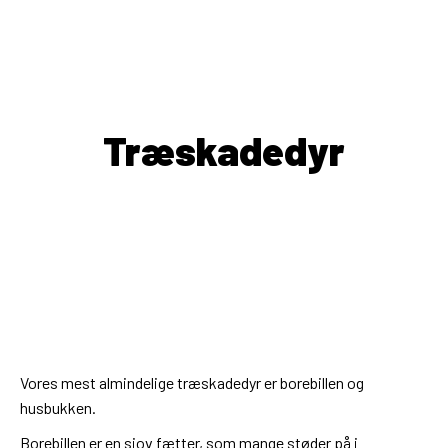
Træskadedyr
Vores mest almindelige træskadedyr er borebillen og
husbukken.
Borebillen er en sjov fætter, som mange støder på i